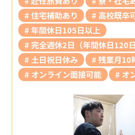
赴任旅費あり
寮・社宅
住宅補助あり
高校既卒
年間休日105日以上
完全週休2日（年間休日120
土日祝日休み
残業月10
オンライン面接可能
オ