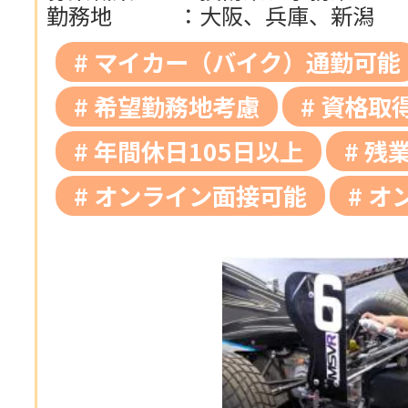
勤務地
：
大阪、兵庫、新潟
マイカー（バイク）通勤可能
希望勤務地考慮
資格取
年間休日105日以上
残業
オンライン面接可能
オ