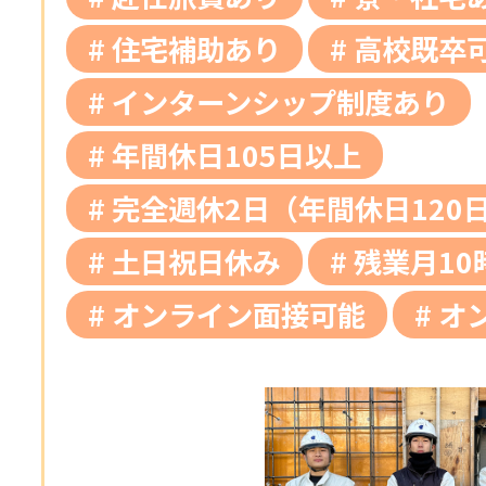
住宅補助あり
高校既卒
インターンシップ制度あり
年間休日105日以上
完全週休2日（年間休日120
土日祝日休み
残業月10
オンライン面接可能
オ