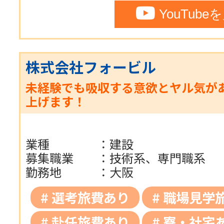
YouTube
株式会社フォービル
未経験でも吸収する意欲とヤル気が
上げます！
業種
：
建設
募集職業
：
技術系、専門職系
勤務地
：
大阪
選考旅費あり
職場見学
赴任旅費あり
寮・社宅