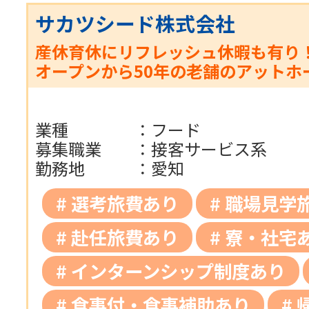
サカツシード株式会社
産休育休にリフレッシュ休暇も有り
オープンから50年の老舗のアットホ
業種
：
フード
募集職業
：
接客サービス系
勤務地
：
愛知
選考旅費あり
職場見学
赴任旅費あり
寮・社宅
インターンシップ制度あり
食事付・食事補助あり