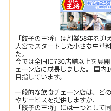
「餃子の王将」は創業58年を迎
大宮でスタートした小さな中華
た。
今では全国に730店舗以上を展
ェーン店に成長しました。 国内1
目指しています。
一般的な飲食チェーン店は、ど
やサービスを提供しますが、
「餃子の王将」には一つとして