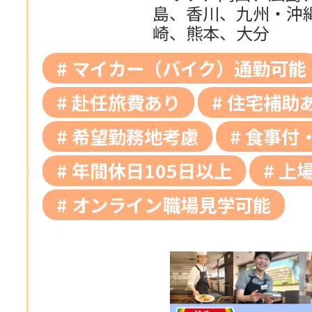
島、香川、九州・沖
崎、熊本、大分
マイカー（バイク）通勤可能
赴任旅費あり
住宅補助
希望勤務地考慮
食事付
年間休日105日以上
上
オンライン職場見学可能