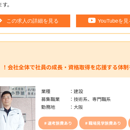
ます。
この求人の詳細を見る
YouTubeを
》
！！会社全体で社員の成長・資格取得を応援する体制
業種
：
建設
募集職業
：
技術系、専門職系
勤務地
：
大阪
選考旅費あり
職場見学旅費あり