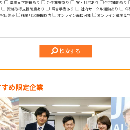
り
職場見学旅費あり
赴任旅費あり
寮・社宅あり
住宅補助あり
り
資格取得支援制度あり
帰省手当あり
社内サークル活動あり
年
祝日休み
残業月10時間以内
オンライン面接可能
オンライン職場見
検索する
すすめ限定企業