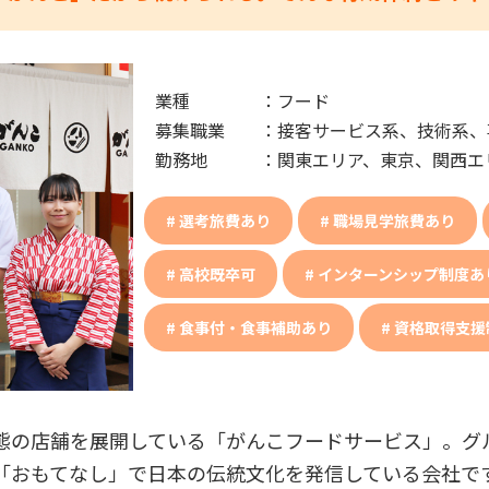
業種
：
フード
募集職業
：
接客サービス系、技術系、
勤務地
：
関東エリア、東京、関西エ
選考旅費あり
職場見学旅費あり
高校既卒可
インターンシップ制度あ
食事付・食事補助あり
資格取得支援
態の店舗を展開している「がんこフードサービス」。グル
「おもてなし」で日本の伝統文化を発信している会社で