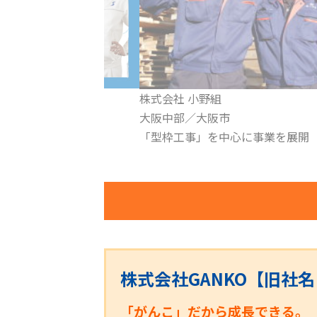
株式会社 AOS
市
関西エリア
中心に事業を展開
総合警備保障事業
株式会社GANKO【旧社
「がんこ」だから成長できる。