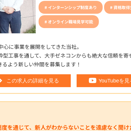
インターンシップ制度あり
資格取得
オンライン職場見学可能
を中心に事業を展開をしてきた当社。
枠型工事を通して、大手ゼネコンからも絶大な信頼を寄
きるよう新しい仲間を募集します！
この求人の詳細を見る
YouTubeを
制度を通じて、新人がわからないことを遠慮なく聞け