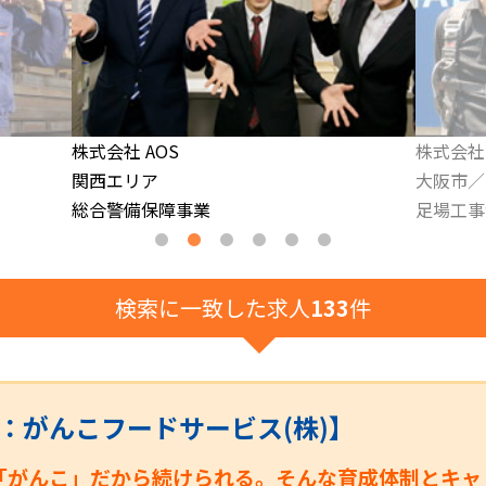
ミモザ株
株式会社 正分建設工業
関東エリ
大阪市／その他
社員の9
足場工事がメインの建設業
検索に一致した求人
133
件
名：がんこフードサービス(株)】
「がんこ」だから続けられる。そんな育成体制とキャ