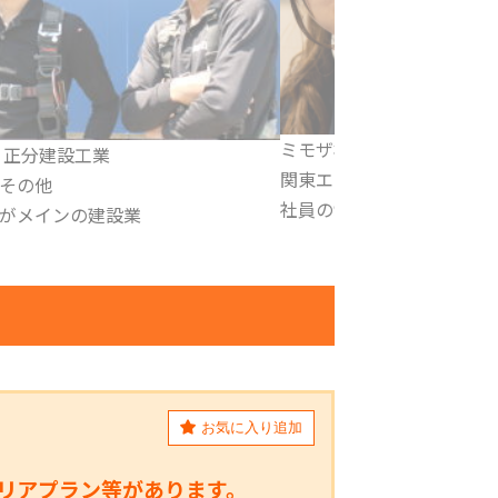
式会社
株式会社 ナニワ電装
ア/宮城
関西エリア／愛知名古屋／
割が未経験者として入社
働きやすいを当たり前にし
お気に入り追加
リアプラン等があります。