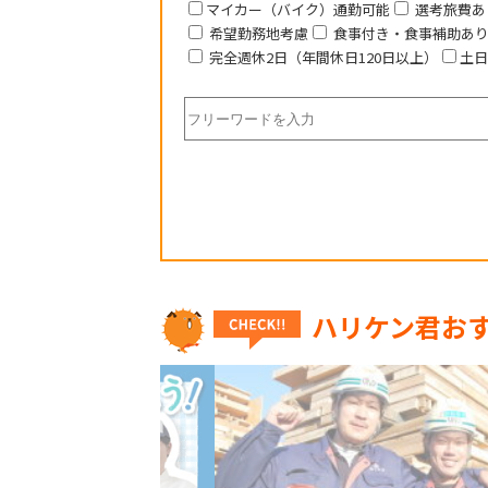
マイカー（バイク）通勤可能
選考旅費あ
希望勤務地考慮
食事付き・食事補助あ
完全週休2日（年間休日120日以上）
土日
ハリケン君お