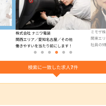
ミモザ株式会社
株式会社
関東エリア/宮城
大阪中部
社員の9割が未経験者として入社
「型枠工
検索に一致した求人
7
件