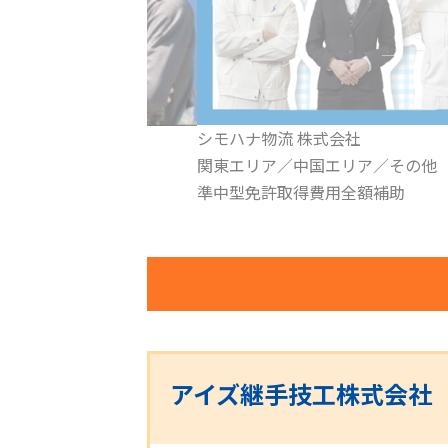
式会社
株式会社 ナニワ電装
国エリア／その他
関西エリア／愛知名古屋／その他
費用全額補助
働きやすいを当たり前にします！
アイズ継手技工株式会社