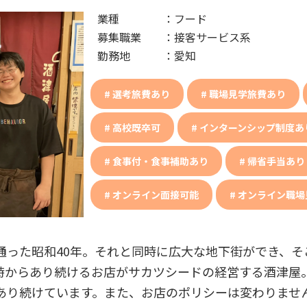
業種
：
フード
募集職業
：
接客サービス系
勤務地
：
愛知
選考旅費あり
職場見学旅費あり
高校既卒可
インターンシップ制度あ
食事付・食事補助あり
帰省手当あり
オンライン面接可能
オンライン職場
った昭和40年。それと同時に広大な地下街ができ、そ
時からあり続けるお店がサカツシードの経営する酒津屋
ずあり続けています。また、お店のポリシーは変わりませ