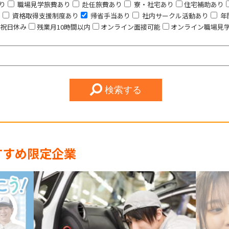
り
職場見学旅費あり
赴任旅費あり
寮・社宅あり
住宅補助あり
り
資格取得支援制度あり
帰省手当あり
社内サークル活動あり
年
祝日休み
残業月10時間以内
オンライン面接可能
オンライン職場見
検索する
すすめ限定企業