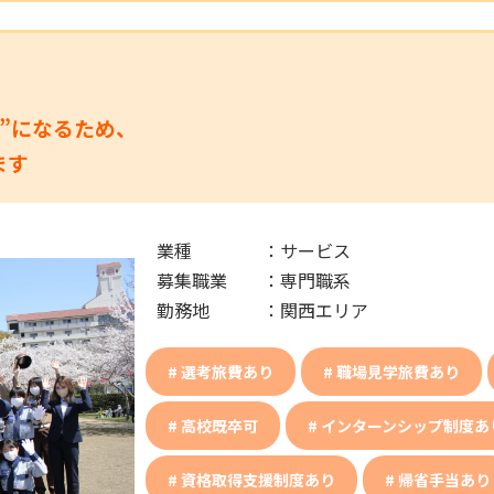
”になるため、
ます
業種
：
サービス
募集職業
：
専門職系
勤務地
：
関西エリア
選考旅費あり
職場見学旅費あり
高校既卒可
インターンシップ制度あ
資格取得支援制度あり
帰省手当あり