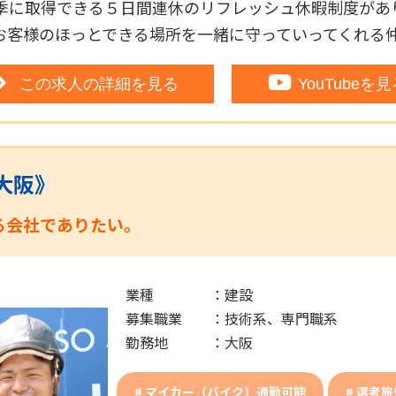
季に取得できる５日間連休のリフレッシュ休暇制度があ
お客様のほっとできる場所を一緒に守っていってくれる
この求人の詳細を見る
YouTubeを
大阪》
る会社でありたい。
業種
：
建設
募集職業
：
技術系、専門職系
勤務地
：
大阪
マイカー（バイク）通勤可能
選考旅