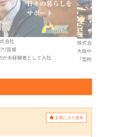
 小野組
株式会社 AOS
／大阪市
関西エリア
事」を中心に事業を展開
総合警備保障事業
お気に入り追加