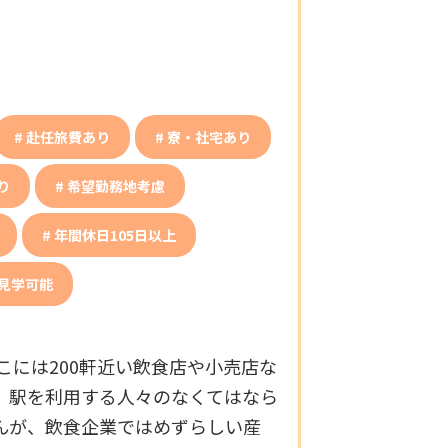
赴任旅費あり
寮・社宅あり
り
希望勤務地考慮
年間休日105日以上
見学可能
こには200軒近い飲食店や小売店な
。駅を利用する人々のなくてはなら
んが、飲食企業ではめずらしい産