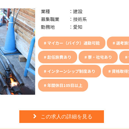
業種
：
建設
募集職業
：
技術系
勤務地
：
愛知
マイカー（バイク）通勤可能
選考旅
赴任旅費あり
寮・社宅あり
インターンシップ制度あり
資格取得
年間休日105日以上
この求人の詳細を見る