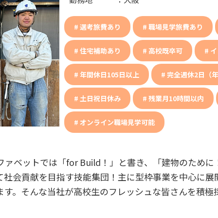
選考旅費あり
職場見学旅費あり
住宅補助あり
高校既卒可
イ
年間休日105日以上
完全週休2日（年
土日祝日休み
残業月10時間以内
オンライン職場見学可能
ベットでは「for Build！」と書き、「建物のために
て社会貢献を目指す技能集団！主に型枠事業を中心に展
ます。そんな当社が高校生のフレッシュな皆さんを積極