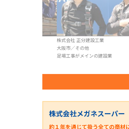
設工業
株式会社 ナニワ電装
関西エリア／愛知名古屋／その他
ンの建設業
働きやすいを当たり前にします！
株式会社メガネスーパー
約１年を通じて扱う全ての商材