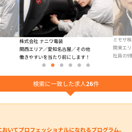
ミモザ株式会社
シモハナ
関東エリア/宮城
関東エリ
社員の9割が未経験者として入社
準中型免
検索に一致した求人
26
件
においてプロフェッショナルになれるプログラム。