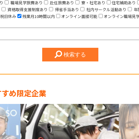
り
職場見学旅費あり
赴任旅費あり
寮・社宅あり
住宅補助あり
り
資格取得支援制度あり
帰省手当あり
社内サークル活動あり
年
祝日休み
残業月10時間以内
オンライン面接可能
オンライン職場見
検索する
すすめ限定企業