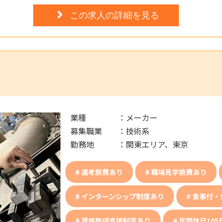
この求人の詳細を見る
業種
：
メーカー
募集職業
：
技術系
勤務地
：
関東エリア、東京
選考旅費あり
職場見学旅費あり
インターンシップ制度あり
食事付・
資格取得支援制度あり
年間休日105