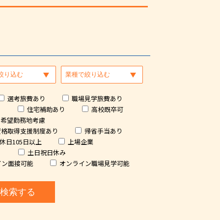
選考旅費あり
職場見学旅費あり
り
住宅補助あり
高校既卒可
希望勤務地考慮
資格取得支援制度あり
帰省手当あり
休日105日以上
上場企業
）
土日祝日休み
イン面接可能
オンライン職場見学可能
検索する