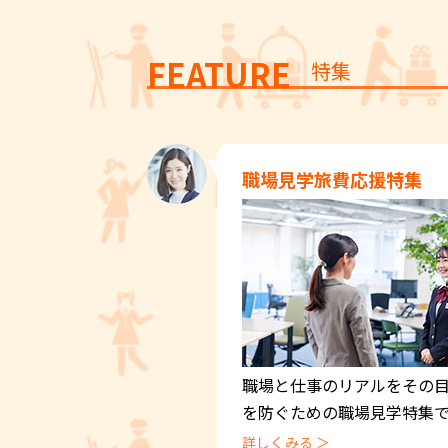
FEATURE
特集
職場見学旅費応援特集
職場と仕事のリアルをその
を防ぐための職場見学特集
詳しくみる ＞