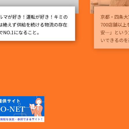
年で創業59年目。現在は全国
「株式会社フォー
ます。「バイトが初めてで不
味です。(和製英
ご参加ください。皆様にお会
校生のフレッシュ