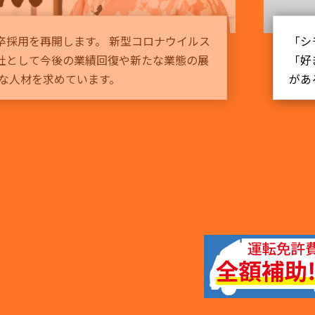
！クルマが好き！運転が好き！キミの
京都・四
るのは絶えず供給を続ける物流の存在
700店
界でNO.1になること。
安…」と
いできる